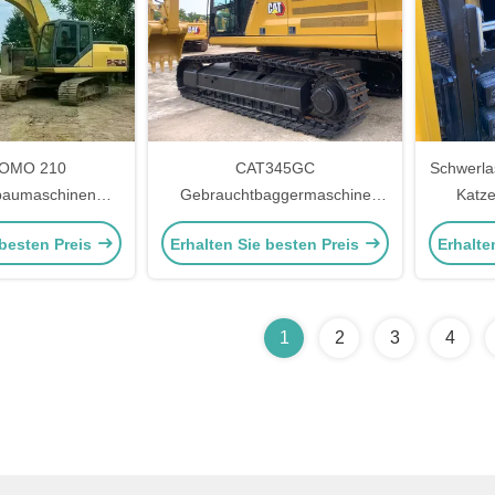
OMO 210
CAT345GC
Schwerla
baumaschinen
Gebrauchtbaggermaschine
Katz
ienter alter Bagger
Bautechnik Alte Bagger
Hydrau
 besten Preis
Erhalten Sie besten Preis
Erhalte
Straßen
1
2
3
4