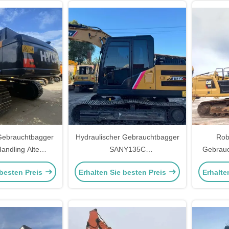
Gebrauchtbagger
Hydraulischer Gebrauchtbagger
Rob
Handling Alte
SANY135C
Gebrauc
schinen
Gebrauchtbaumaschinen
Mi
 besten Preis
Erhalten Sie besten Preis
Erhalte