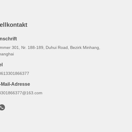
ellkontakt
nschrift
immer 301, Nr. 188-189, Duhui Road, Bezirk Minhang,
hanghai
el
8613301866377
-Mail-Adresse
3301866377@163.com