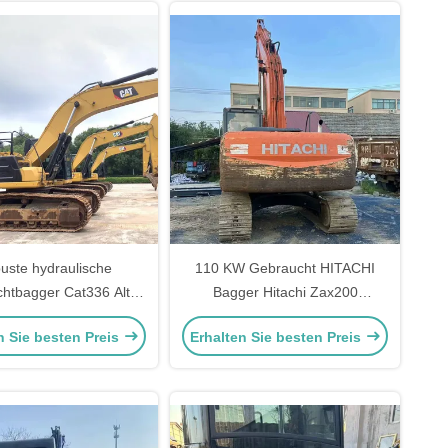
uste hydraulische
110 KW Gebraucht HITACHI
htbagger Cat336 Alte
Bagger Hitachi Zax200
ni-Baumaschinen
Baumaschinen 19400 Kg
n Sie besten Preis
Erhalten Sie besten Preis