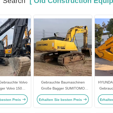
r Search
[ Old Construction Equip
 Gebrauchte Volvo
Gebrauchte Baumaschinen
HYUNDAI 
gger Volvo 150D
Große Bagger SUMITOMO
Gebrauc
umaschine
SH480 zur Materialbearbeitung
 besten Preis
Erhalten Sie besten Preis
Erhalte