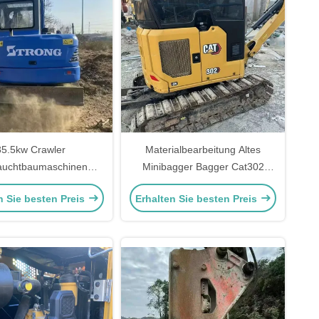
35.5kw Crawler
Materialbearbeitung Altes
auchtbaumaschinen
Minibagger Bagger Cat302
uchtbagger TRONG
Erdbewegungsmaschinen
n Sie besten Preis
Erhalten Sie besten Preis
GC68