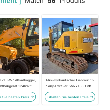
ment ]
Match
56
Produits
210W-7 Altradbagger,
Mini-Hydraulischer Gebraucht-
htbaugerät 124KW für
Sany-Exkaver SANY155U Alter
den Bergbau
Baugräber
n Sie besten Preis
Erhalten Sie besten Preis