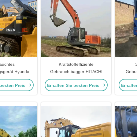
auchtes
Kraftstoffeffiziente
sgerät Hyundai
Gebrauchtbagger HITACHI
Gebr
l Bagger 32,84
Zax120 Gebrauchtbaumaschine
Gebra
 besten Preis
Erhalten Sie besten Preis
Erhalte
gebraucht