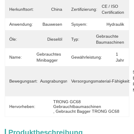
CE / ISO 
Herkunftsort:
China
Zertifizierung:
Certification
Anwendung:
Bauwesen
Sysyem:
Hydraulik
Gebrauchte 
Öle:
Dieselöl
Typ:
Baumaschinen
Gebrauchtes 
1 
Name:
Gewährleistung:
Minibagger
Jahr
Bewegungsart:
Ausgrabungsmaschine
Versorgungsmaterial-Fähigkeit:
TRONG GC68 
Hervorheben:
Gebrauchtbaumaschinen
, 
Gebraucht Bagger TRONG GC68
Produktbeschreibung