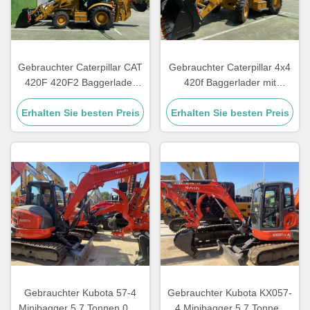
Gebrauchter Caterpillar CAT
Gebrauchter Caterpillar 4x4
420F 420F2 Baggerlader
420f Baggerlader mit
Retro-Bagger CAT420F
Frontlader-Funktion, Fokus
Erhalten Sie besten Preis
CAT420F2 Baggerlader zu
auf Cat 420 Gebrauchtlader
Erhalten Sie besten Preis
verkaufen
Gebrauchter Kubota 57-4
Gebrauchter Kubota KX057-
Minibagger 5,7 Tonnen 0,21
4 Minibagger 5,7 Tonnen