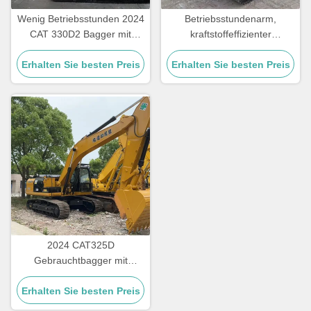
Wenig Betriebsstunden 2024
Betriebsstundenarm,
CAT 330D2 Bagger mit
kraftstoffeffizienter
CAT7.1ACERT Motor und
CAT330D2 Bagger mit
Erhalten Sie besten Preis
5,3 km/h
Erhalten Sie besten Preis
robustem Unterwagen und
Nenngeschwindigkeit
30 Tonnen Kapazität
2024 CAT325D
Gebrauchtbagger mit
Betriebsgewicht von 25
Erhalten Sie besten Preis
Tonnen, Geschwindigkeit
von 5,3 km/h und 12