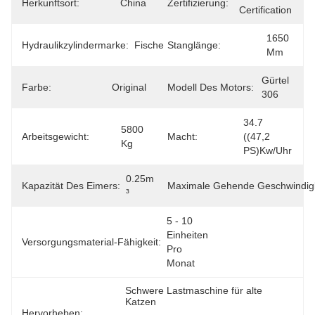
Herkunftsort:
China
Zertifizierung:
Certification
1650 
Hydraulikzylindermarke:
Fische
Stanglänge:
Mm
Gürtel 
Farbe:
Original
Modell Des Motors:
306
34.7 
5800 
Arbeitsgewicht:
Macht:
((47,2 
Kg
PS)kw/Uhr
0.25m 
Kapazität Des Eimers:
Maximale Gehende Geschwindigk
³
5 - 10 
Einheiten 
Versorgungsmaterial-Fähigkeit:
Pro 
Monat
Schwere Lastmaschine für alte 
Katzen
Hervorheben:
, 