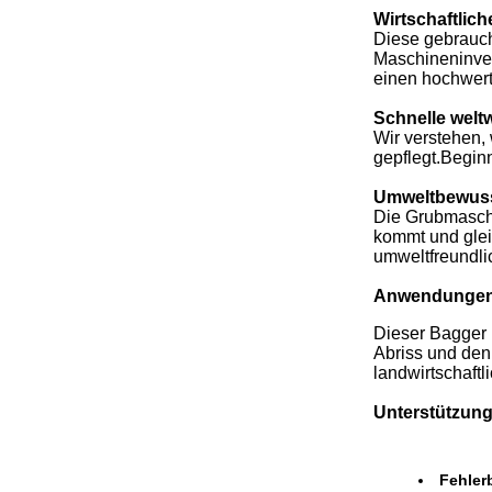
Wirtschaftlich
Diese gebraucht
Maschineninves
einen hochwert
Schnelle weltw
Wir verstehen, 
gepflegt.Begin
Umweltbewuss
Die Grubmaschi
kommt und gleic
umweltfreundli
Anwendunge
Dieser Bagger i
Abriss und den
landwirtschaftl
Unterstützung
Fehler