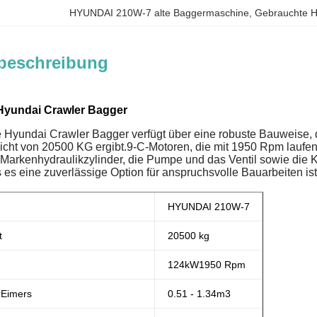
HYUNDAI 210W-7 alte Baggermaschine
, 
Gebrauchte 
beschreibung
Hyundai Crawler Bagger
 Hyundai Crawler Bagger verfügt über eine robuste Bauweise,
ht von 20500 KG ergibt.9-C-Motoren, die mit 1950 Rpm laufen, s
Markenhydraulikzylinder, die Pumpe und das Ventil sowie die
 es eine zuverlässige Option für anspruchsvolle Bauarbeiten is
HYUNDAI 210W-7
t
20500 kg
124
kW
1950 Rpm
 Eimers
0.51 - 1.34m3