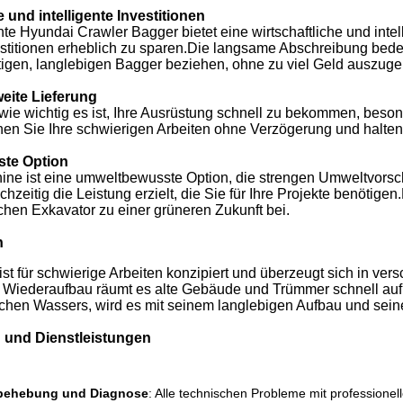
e und intelligente Investitionen
e Hyundai Crawler Bagger bietet eine wirtschaftliche und intelli
titionen erheblich zu sparen.Die langsame Abschreibung bedeut
igen, langlebigen Bagger beziehen, ohne zu viel Geld auszuge
eite Lieferung
wie wichtig es ist, Ihre Ausrüstung schnell zu bekommen, besond
nen Sie Ihre schwierigen Arbeiten ohne Verzögerung und halten 
te Option
ne ist eine umweltbewusste Option, die strengen Umweltvorschri
hzeitig die Leistung erzielt, die Sie für Ihre Projekte benöti
chen Exkavator zu einer grüneren Zukunft bei.
n
st für schwierige Arbeiten konzipiert und überzeugt sich in vers
 Wiederaufbau räumt es alte Gebäude und Trümmer schnell auf.
ichen Wassers, wird es mit seinem langlebigen Aufbau und seine
 und Dienstleistungen
behebung und Diagnose
: Alle technischen Probleme mit professione