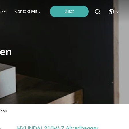
Kontakt Mit Uns
Zitat
se
ten
gbau
HYUNDAI 210W-7 Altradbagger,