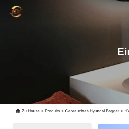
Ei
Zu Hause
>
Produits
>
Gebrauchtes Hyundai Bagger
>
HY