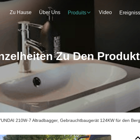
Zu Hause
Über Uns
Video
Produits
Ereignis
nzelheiten Zu Den Produk
UNDAI 210W-7 Altradbagger, Gebrauchtbaugerät 124KW für den Ber