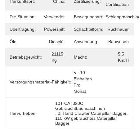
Herkunftsort:
China
Zertifizierung:
Certification
Die Situation:
Verwendet
Bewegungsart:
Schleppmaschin
Übertragung:
Powershift
Schachtelform:
Rückhauer
Öle:
Dieselöl
Anwendung:
Bauwesen
21115 
5.5 
Betriebsgewicht:
Macht:
Kg
Km/h
5 - 10 
Einheiten 
Versorgungsmaterial-Fähigkeit:
Pro 
Monat
10T CAT320C 
Gebrauchtbaumaschinen
Hervorheben:
, 
2. Hand Crawler Caterpillar Bagger
, 
110 kW gebrauchtes Caterpillar 
Bagger