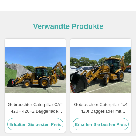
Verwandte Produkte
Gebrauchter Caterpillar CAT
Gebrauchter Caterpillar 4x4
420F 420F2 Baggerlader
420f Baggerlader mit
Retro-Bagger CAT420F
Frontlader-Funktion, Fokus
Erhalten Sie besten Preis
CAT420F2 Baggerlader zu
auf Cat 420 Gebrauchtlader
Erhalten Sie besten Preis
verkaufen