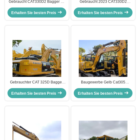
Gebraucht CAT330D2 Bagger 30
Gebraucht 2023 CAT330D2
Tonnen 1,54m3 Eimer 2023 zum
Bagger zum Verkauf
Erhalten Sie besten Preis
Verkauf
Erhalten Sie besten Preis
Gebrauchter CAT 325D Bagger,
Baugewerbe Gelb Cat305
Modell 2024, mit 1,19 m³ Löffel
Zweithandexkavator Gebraucht
Erhalten Sie besten Preis
und 6700 mm Grabtiefe für
Erhalten Sie besten Preis
Caterpillar Exkavator 5400kg
Schwerlastarbeiten