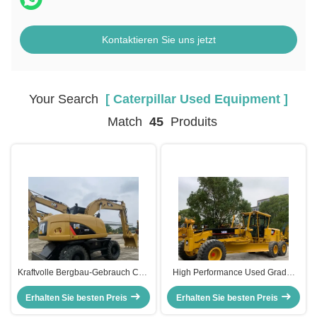
Kontaktieren Sie uns jetzt
Your Search
[ Caterpillar Used Equipment ]
Match
45
Produits
Kraftvolle Bergbau-Gebrauch CAT
High Performance Used Grader
M315D2 Bagger Crawler Digger
CAT 140H Motor Grader für den
Erhalten Sie besten Preis
13500-15200kg
Erhalten Sie besten Preis
Straßenbau