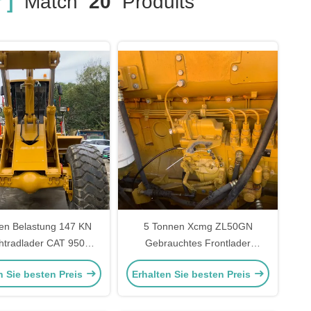
 ]
Match
20
Produits
en Belastung 147 KN
5 Tonnen Xcmg ZL50GN
htradlader CAT 950GC
Gebrauchtes Frontlader
aulische Steuerung
Schwermaschinen für den
n Sie besten Preis
Erhalten Sie besten Preis
Transport von Ziegeln