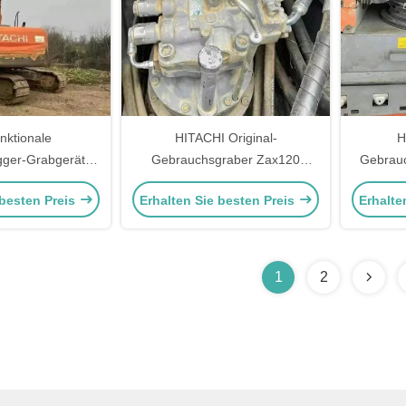
unktionale
HITACHI Original-
H
ger-Grabgeräte
Gebrauchsgraber Zax120
Gebrauc
x120 für den
Hydraulischer Bagger für
Ba
 besten Preis
Erhalten Sie besten Preis
Erhalte
rgbau
Bauingenieurwesen
1
2