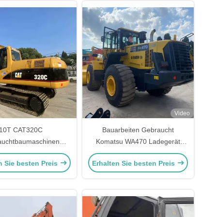
Video
10T CAT320C
Bauarbeiten Gebraucht
auchtbaumaschinen
Komatsu WA470 Ladegerät
der Crawler Caterpillar
204kW Wasserkühlung
n Sie besten Preis
Erhalten Sie besten Preis
Bagger 110kw
Zweithandladegeräte