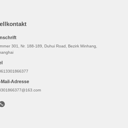
ellkontakt
nschrift
immer 301, Nr. 188-189, Duhui Road, Bezirk Minhang,
hanghai
el
8613301866377
-Mail-Adresse
3301866377@163.com