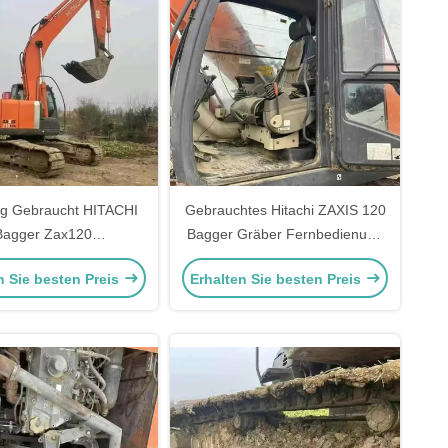
g Gebraucht HITACHI
Gebrauchtes Hitachi ZAXIS 120
Bagger Zax120
Bagger Gräber Fernbedienung
ugrabenmaschine
1 Tonnen Belastung für den Bau
n Sie besten Preis
Erhalten Sie besten Preis
zweitgehend