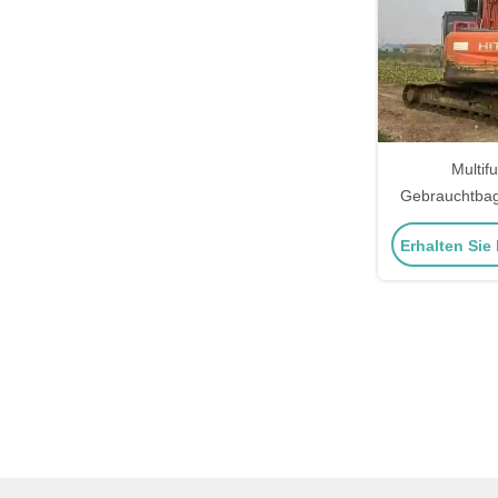
Multif
Gebrauchtbag
HITACHI Za
Erhalten Sie
Be