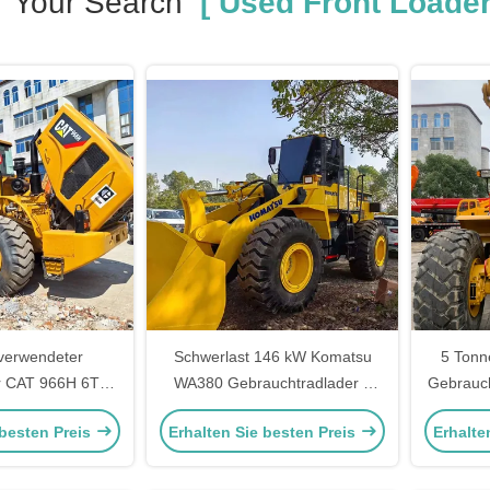
Your Search
[ Used Front Loader
erwendeter
Schwerlast 146 kW Komatsu
5 Tonn
r CAT 966H 6T
WA380 Gebrauchtradlader 5
Gebrauc
 Hand Traktor
Tonnen Last für die
Hydr
 besten Preis
Erhalten Sie besten Preis
Erhalte
erlader
Landwirtschaft