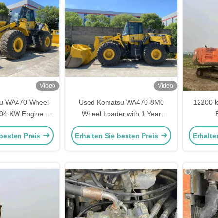
Video
Video
u WA470 Wheel
Used Komatsu WA470-8M0
12200 k
204 KW Engine 1
Wheel Loader with 1 Year
 for Earthmoving
Warranty and 3.60 - 5.20 m³
Ba
 besten Preis
Erhalten Sie besten Preis
Erhalte
hinery
Bucket Capacity