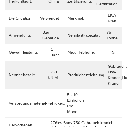
Herkunftsort:
China
Zertifizierung:
Certification
LKW-
Die Situation:
Verwendet
Merkmal:
Kran
Bau, 
75 
Anwendung:
Nennlastkapazität:
Gebäude
Tonne
1 
Gewährleistung:
Max. Hebhöhe:
45m
Jahr
Gebraucht
1250 
Lkw-
Nennhebezeit:
Produktbezeichnung:
KN.m.
Kranen,Lk
Kranen
5 - 10 
Einheiten 
Versorgungsmaterial-Fähigkeit:
Pro 
Monat
276kw Sany 750 Gebrauchtkranich
, 
Hervorheben: