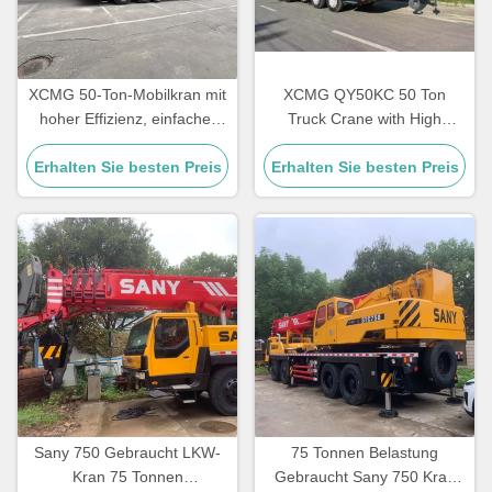
XCMG 50-Ton-Mobilkran mit
XCMG QY50KC 50 Ton
hoher Effizienz, einfacher
Truck Crane with High
Bedienung und hoher
Efficiency and All-Terrain
Zuverlässigkeit für schwere
Erhalten Sie besten Preis
Erhalten Sie besten Preis
Chassis for Heavy Lifting
Lasten
Sany 750 Gebraucht LKW-
75 Tonnen Belastung
Kran 75 Tonnen
Gebraucht Sany 750 Kran