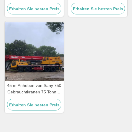
Tragfähigkeit Bau
Bauwerk Hydraulischer
Erhalten Sie besten Preis
Erhalten Sie besten Preis
Gebrauchtwagen Kran
45 m Anheben von Sany 750
Gebrauchtkranen 75 Tonnen
für Bau und Bau
Erhalten Sie besten Preis