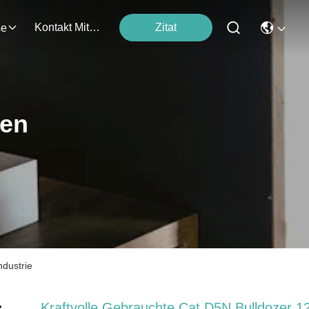
Kontakt Mit Uns
Zitat
se
ten
ndustrie
Kraftvolle Gebrauchte Cat D5N Bulldozer 1