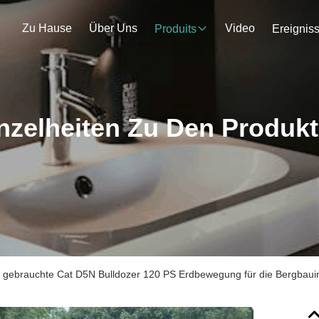
Zu Hause
Über Uns
Video
Produits
Ereignis
nzelheiten Zu Den Produk
le gebrauchte Cat D5N Bulldozer 120 PS Erdbewegung für die Bergbaui