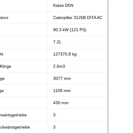
Katze D5N
otors
Caterpillar 3126B DITA AC
90.3 kW (121 PS)
7.2L
ht
127370,8 kg
Klinge
2.6m3
nge
3077 mm
ge
1109 mm
430 mm
rwärtsgetriebe
3
ckwärtsgetriebe
3