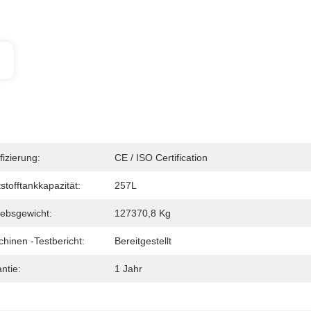
fizierung:
CE / ISO Certification
tstofftankkapazität:
257L
iebsgewicht:
127370,8 Kg
hinen -Testbericht:
Bereitgestellt
ntie:
1 Jahr