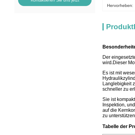
Kontaktieren Sie uns jetzt
Hervorheben:
Produkt
Besonderheit
Der eingesetzt
wird.Dieser Mot
Es ist mit wes
Hydraulikzylin
Langlebigkeit 
schneller zu er
Sie ist kompak
Inspektion, un
auf die Kernko
zu unterstützen
Tabelle der P