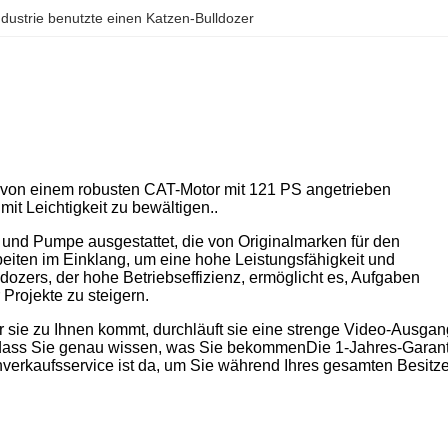
dustrie benutzte einen Katzen-Bulldozer
s von einem robusten CAT-Motor mit 121 PS angetrieben
it Leichtigkeit zu bewältigen..
 und Pumpe ausgestattet, die von Originalmarken für den
iten im Einklang, um eine hohe Leistungsfähigkeit und
dozers, der hohe Betriebseffizienz, ermöglicht es, Aufgaben
 Projekte zu steigern.
r sie zu Ihnen kommt, durchläuft sie eine strenge Video-Ausgan
n, dass Sie genau wissen, was Sie bekommenDie 1-Jahres-Garan
hverkaufsservice ist da, um Sie während Ihres gesamten Besitz