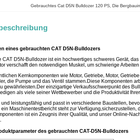
Gebrauchtes Cat D5N Bulldozer 120 PS
, 
Die Bergbauin
beschreibung
en eines gebrauchten CAT D5N-Bulldozers
e CAT D5N-Bulldozer ist ein hochwertiges schweres Gerät, da
or verschafft den notwendigen Muskel, um schwierige Arbeiten m
entlichen Kernkomponenten wie Motor, Getriebe, Motor, Getriebe
der, die Pumpe und das Ventil stammen.Diese Komponenten arbe
zu gewährleisten.Der einzigartige Verkaufsschwerpunkt des Bull
ledigen als viele seiner Wettbewerber und die Produktivität Ihrer
t und leistungsfähig und passt in verschiedene Baustellen, bevo
d ein Maschinentestbericht steht zur Verfügung,sicherzustelle
mponenten ist ein Zeugnis ihrer Qualität, und unser Online-Nac
.
roduktparameter des gebrauchten CAT-D5N-Bulldozers