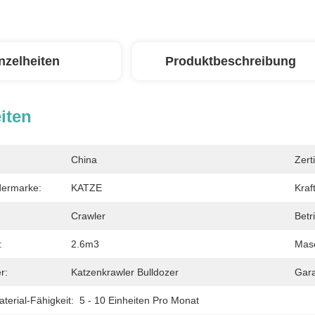
nzelheiten
Produktbeschreibung
iten
China
Zerti
dermarke:
KATZE
Kraf
Crawler
Betr
:
2.6m3
Masc
r:
Katzenkrawler Bulldozer
Gara
erial-Fähigkeit:
5 - 10 Einheiten Pro Monat