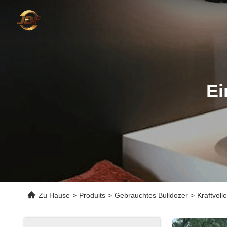
Ei
Zu Hause
>
Produits
>
Gebrauchtes Bulldozer
>
Kraftvol