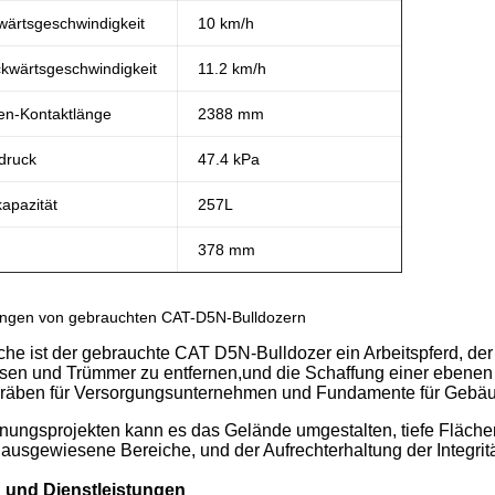
wärtsgeschwindigkeit
10 km/h
kwärtsgeschwindigkeit
11.2 km/h
en-Kontaktlänge
2388 mm
druck
47.4 kPa
kapazität
257L
378 mm
ngen von gebrauchten CAT-D5N-Bulldozern
che ist der gebrauchte CAT D5N-Bulldozer ein Arbeitspferd, der
lsen und Trümmer zu entfernen,und die Schaffung einer ebenen
Gräben für Versorgungsunternehmen und Fundamente für Gebäu
ungsprojekten kann es das Gelände umgestalten, tiefe Flächen
n ausgewiesene Bereiche, und der Aufrechterhaltung der Integri
 und Dienstleistungen