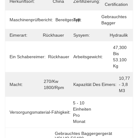
Herkunftsort:
China
Zertifizierung:
Certification
Gebrauchtes 
Maschinenprüfbericht:
Bereitgestellt
Typ:
Bagger
Eimerart:
Rückhauer
Sysyem:
Hydraulik
47,300 
Bis 
Ein Schabereimer:
Rückhauer
Arbeitsgewicht:
53.100 
Kg
10,77 
270/kw 
Macht:
Kapazität Des Eimers:
- 3,8 
1800/rpm
M3
5 - 10 
Einheiten 
Versorgungsmaterial-Fähigkeit:
Pro 
Monat
Gebrauchtes Baggergergerät 