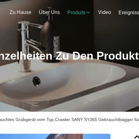
Zu Hause
Über Uns
Video
Produits
Ereignis
nzelheiten Zu Den Produk
uchtes Grabgerät vom Typ Crawler SANY SY365 Gebrauchtbagger für