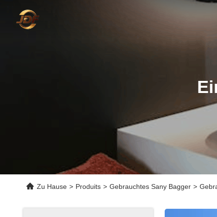
Ei
Zu Hause
>
Produits
>
Gebrauchtes Sany Bagger
>
Gebra