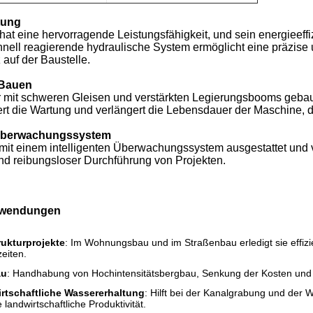
tung
at eine hervorragende Leistungsfähigkeit, und sein energieeffiz
nell reagierende hydraulische System ermöglicht eine präzis
z auf der Baustelle.
 Bauen
r mit schweren Gleisen und verstärkten Legierungsbooms gebau
ert die Wartung und verlängert die Lebensdauer der Maschine, di
s Überwachungssystem
 mit einem intelligenten Überwachungssystem ausgestattet und v
und reibungsloser Durchführung von Projekten.
nwendungen
rukturprojekte
: Im Wohnungsbau und im Straßenbau erledigt sie effiz
zeiten.
au
: Handhabung von Hochintensitätsbergbau, Senkung der Kosten und 
rtschaftliche Wassererhaltung
: Hilft bei der Kanalgrabung und der 
 landwirtschaftliche Produktivität.