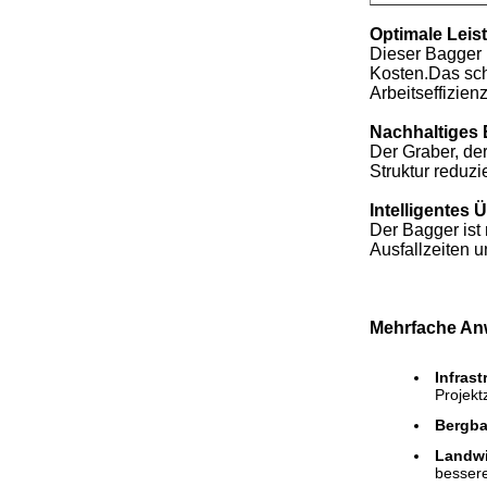
Optimale Leis
Dieser Bagger h
Kosten.Das sch
Arbeitseffizien
Nachhaltiges
Der Graber, de
Struktur reduzi
Intelligente
Der Bagger ist
Ausfallzeiten 
Mehrfache A
Infrast
Projekt
Bergb
Landwi
bessere