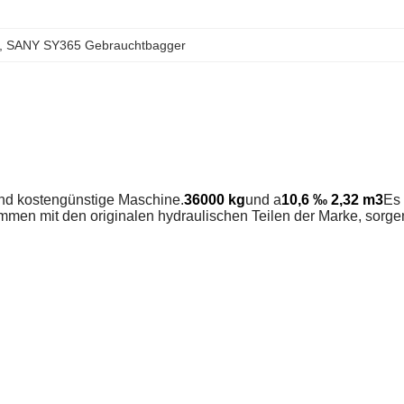
, 
SANY SY365 Gebrauchtbagger
und kostengünstige Maschine.
36000 kg
und a
10,6 ‰ 2,32 m3
Es
en mit den originalen hydraulischen Teilen der Marke, sorge