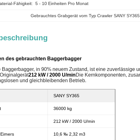
erial-Fähigkeit:
5 - 10 Einheiten Pro Monat
Gebrauchtes Grabgerät vom Typ Crawler SANY SY365
beschreibung
en des gebrauchten Baggerbagger
 Baggerbagger, in 90% neuem Zustand, ist eine zuverlässige 
Originalgerät
212 kW / 2000 U/min
Die Kernkomponenten, zusamm
ungslosen und gleichbleibenden Betrieb.
SANY SY365
t
36000 kg
212 kW / 2000 U/min
 Eimers
10,6 ‰ 2,32 m3