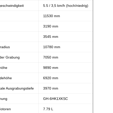
eschwindigkeit
5.5 / 3,5 km/h (hoch/niedrig)
11530 mm
3190 mm
3545 mm
radius
10780 mm
der Grabung
7050 mm
höhe
9890 mm
adehöhe
6920 mm
kale Ausgrabungstiefe
3970 mm
nung
GH-6HK1XKSC
otoren
7.79 L