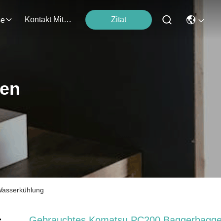
Kontakt Mit Uns
Zitat
se
ten
asserkühlung
Gebrauchtes Komatsu PC200 Baggerbagge