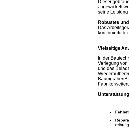
Dieser gebrauc
abgewickelt we
seine Leistung 
Robustes und 
Das Arbeitsger
kontinuierlich 
Vielseitige A
In der Bautech
Verlegung von 
und das Belade
Wiederaufberei
BaumgräbenBei 
Fabrikerweite
Unterstützung
Fehler
Repara
reibungs