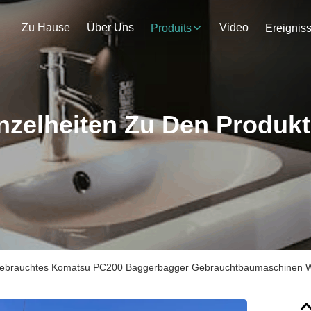
Zu Hause
Über Uns
Video
Produits
Ereignis
nzelheiten Zu Den Produk
ebrauchtes Komatsu PC200 Baggerbagger Gebrauchtbaumaschinen W