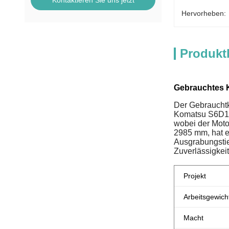
Kontaktieren Sie uns jetzt
Hervorheben:
Produkt
Gebrauchtes K
Der Gebrauchtk
Komatsu S6D102
wobei der Moto
2985 mm, hat 
Ausgrabungstie
Zuverlässigkeit
Projekt
Arbeitsgewich
Macht