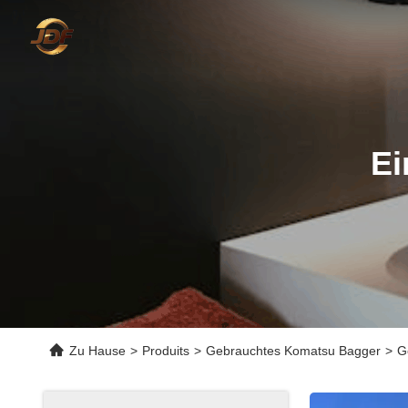
Ei
Zu Hause
>
Produits
>
Gebrauchtes Komatsu Bagger
>
G