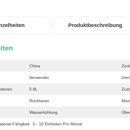
nzelheiten
Produktbeschreibung
iten
China
Zerti
Verwendet
Gerä
otoren:
5.9L
Zust
Rückhauer
Maxi
Wasserkühlung
Über
erial-Fähigkeit:
5 - 10 Einheiten Pro Monat