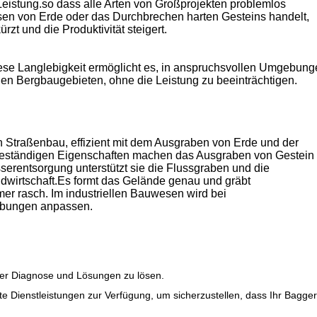
Leistung.so dass alle Arten von Großprojekten problemlos
en von Erde oder das Durchbrechen harten Gesteins handelt,
zt und die Produktivität steigert.
.Diese Langlebigkeit ermöglicht es, in anspruchsvollen Umgebun
llen Bergbaugebieten, ohne die Leistung zu beeinträchtigen.
n Straßenbau, effizient mit dem Ausgraben von Erde und der
ißbeständigen Eigenschaften machen das Ausgraben von Gestein
rentsorgung unterstützt sie die Flussgraben und die
dwirtschaft.Es formt das Gelände genau und gräbt
 rasch. Im industriellen Bauwesen wird bei
ebungen anpassen.
ller Diagnose und Lösungen zu lösen.
te Dienstleistungen zur Verfügung, um sicherzustellen, dass Ihr Bagger