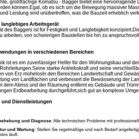
hte, großflächige Komatsu - Bagger bietet eine hervorragende 
rden können.Egal, ob es sich um die Bewegung massiver Mass
und Leistung sind unübertroffen, was die Bauzeit erheblich verkür
langlebiges Arbeitsgerät
ät des Baggers ist für Festigkeit und Langlebigkeit konzipiert
zu arbeiten, von schwierigen Baustellen bis hin zu anspruchsvo
nwendungen in verschiedenen Bereichen
nik ist es ein zuverlässiger Helfer für den Wohnungsbau und de
Rohrleitungen.Seine starke Antriebskraft und seine verschle
n von Erz mühelosIn den Bereichen Landwirtschaft und Gewässe
tung von Landflächen und verbessert die Bewässerung der Lan
dem Abriss und der Räumung entfernt es Gebäude und Trümmer
rungen Erdbearbeitung durchgeführt,sich gut an komplexe Umg
 und Dienstleistungen
behebung und Diagnose
: Alle technischen Probleme mit professione
tur und Wartung
: Stellen Sie regelmäßige und nach Bedarf angefertig
los läuft.