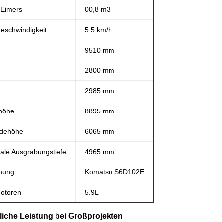
 Eimers
00,8 m3
eschwindigkeit
5.5 km/h
9510 mm
2800 mm
2985 mm
höhe
8895 mm
adehöhe
6065 mm
kale Ausgrabungstiefe
4965 mm
nung
Komatsu S6D102E
otoren
5.9L
che Leistung bei Großprojekten