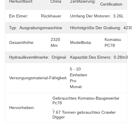
Herkunftsort:
China
Zertifizierung:
Certification
Ein Eimer:
Rückhauer
Umfang Der Motoren:
3.26L
Typ:
Ausgrabungsmaschine
Höchstgröße Der Grabung:
423
2320 
Komatsu 
Gesamthöhe:
Modellbota:
Mm
PC78
Hydraulikventilmarke:
Original
Kapazität Des Eimers:
0.28m3
5 - 10 
Einheiten 
Versorgungsmaterial-Fähigkeit:
Pro 
Monat
Gebrauchtes Komatsu-Baugewerbe 
Pc78
Hervorheben:
, 
7.67 Tonnen gebrauchtes Crawler 
Digger