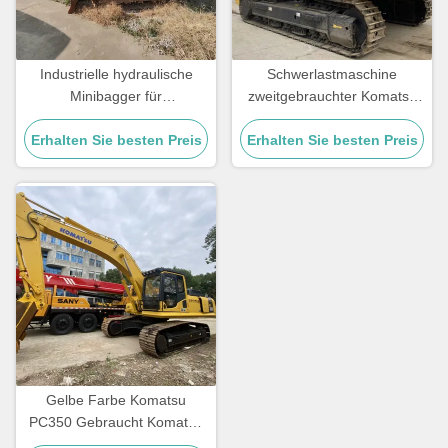
Industrielle hydraulische
Schwerlastmaschine
Minibagger für
zweitgebrauchter Komatsu
Gebrauchtgrube Komatsu 70
Bagger PC450
Erhalten Sie besten Preis
6500 KG
Erhalten Sie besten Preis
Gebrauchtbaumaschine
Gelbe Farbe Komatsu
PC350 Gebraucht Komatsu
Graber 32300kg Für Bau-