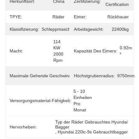
Herkunftsort:
China
Zertifizierung:
Certification
TPYE:
Räder
Eimer:
Rückhauer
Klassifizierung:
Schleppmaschine
Arbeitsgewicht:
22400kg
114 
KW 
0.92m 
Macht:
Kapazität Des Eimers:
2000 
³
Rpm
5.7/3.6 
Maximale Gehende Geschwindigkeit:
Höchstgrubenradius:
9750mm
Km/h
5 - 10 
Einheiten 
Versorgungsmaterial-Fähigkeit:
Pro 
Monat
Typ der Räder Gebrauchtes Hyundai 
Hervorheben:
Bagger
, 
Hyundai 220lc-9s Gebrauchtbagger