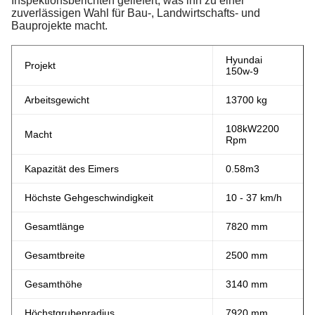
Inspektionsberichten geliefert, was ihn zu einer
zuverlässigen Wahl für Bau-, Landwirtschafts- und
Bauprojekte macht.
Hyundai
Projekt
150w-9
Arbeitsgewicht
13700 kg
108
kW
2200
Macht
Rpm
Kapazität des Eimers
0.58m3
Höchste Gehgeschwindigkeit
10 - 37 km/h
Gesamtlänge
7820 mm
Gesamtbreite
2500 mm
Gesamthöhe
3140 mm
Höchstgrubenradius
7920 mm