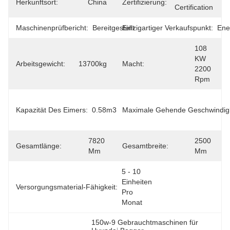
Herkunftsort:
China
Zertifizierung:
Certification
Maschinenprüfbericht:
Bereitgestellt
Einzigartiger Verkaufspunkt:
Ene
108 
KW 
Arbeitsgewicht:
13700kg
Macht:
2200 
Rpm
Kapazität Des Eimers:
0.58m3
Maximale Gehende Geschwindigk
7820 
2500 
Gesamtlänge:
Gesamtbreite:
Mm
Mm
5 - 10 
Einheiten 
Versorgungsmaterial-Fähigkeit:
Pro 
Monat
150w-9 Gebrauchtmaschinen für 