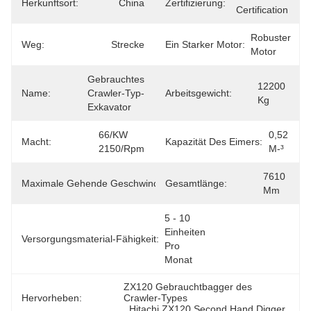
Herkunftsort:
China
Zertifizierung:
Certification
Robuster 
Weg:
Strecke
Ein Starker Motor:
Motor
Gebrauchtes 
12200 
Name:
Crawler-Typ-
Arbeitsgewicht:
Kg
Exkavator
66/kW 
0,52 
Macht:
Kapazität Des Eimers:
2150/rpm
M-³
3.4/5.5 
7610 
Maximale Gehende Geschwindigkeit:
Gesamtlänge:
Km/h
Mm
5 - 10 
Einheiten 
Versorgungsmaterial-Fähigkeit:
Pro 
Monat
ZX120 Gebrauchtbagger des 
Hervorheben:
Crawler-Types
, 
Hitachi ZX120 Second Hand Digger