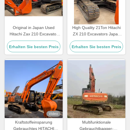
Original in Japan Used
High Quality 21Ton Hitachi
Hitachi Zax 210 Excavator
ZX 210 Excavators Japan
Hitachi Zx120 ZX200
Original 210 Earth-Moving
Erhalten Sie besten Preis
Excavator on Sale
Erhalten Sie besten Preis
Hydraulic Machinery Used
Excavators
Video
Kraftstoffeinsparung
Multifunktionale
Gebrauchtes HITACHI
Gebrauchtbagger-