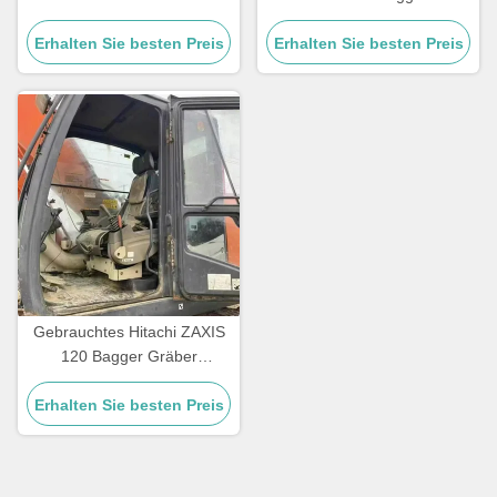
ZX200 Bagger Gebrauchtes
Grabgeräte HITACHI Zax120
Erdbewegungsgerät 20300
Erhalten Sie besten Preis
Erhalten Sie besten Preis
für den Bergbau
kg
Gebrauchtes Hitachi ZAXIS
120 Bagger Gräber
Fernbedienung 1 Tonnen
Erhalten Sie besten Preis
Belastung für den Bau